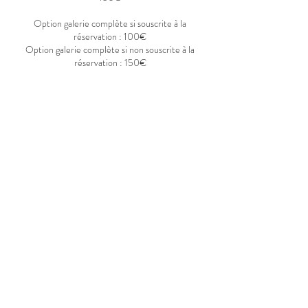
Option galerie complète si souscrite à la
réservation : 100€
Option galerie complète si non souscrite à la
réservation : 150€
*Des frais kilométriques peuvent être appliqués.
Coordonnées
6 All. de la Hulotte, Belin-Béliet,
France
6 All. de la Hulotte, Belin-Béliet,
France