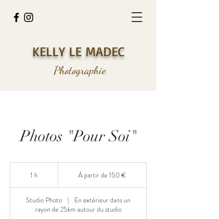
KELLY LE MADEC
Photographie
Photos "Pour Soi"
À
partir
1 h
1
À partir de 150 €
de
150
euros
Studio Photo
|
En extérieur dans un
rayon de 25km autour du studio